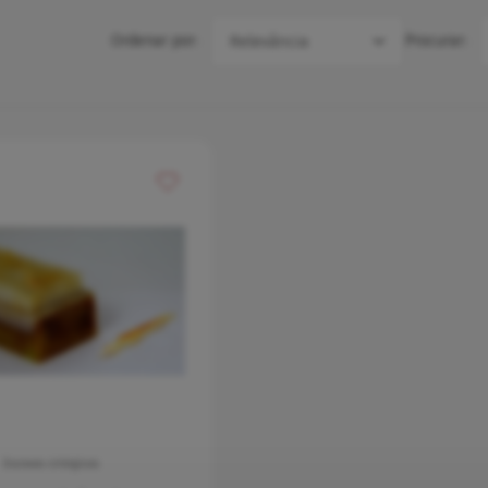
Ordenar por:
Procurar:
voritos
Adicionar aos meus favoritos
Escovas cirúrgicas