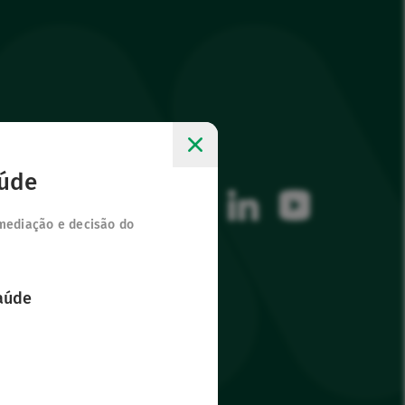
 sítios
Siga-nos
aúde
facebook
instagram
linkedin
youtube
 mediação e decisão do
saúde