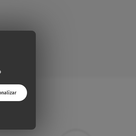
o
onalizar