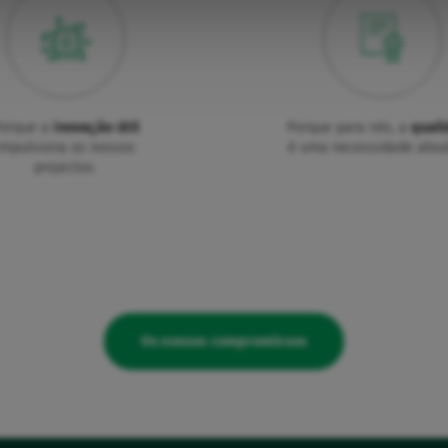
orque a
inovação útil
Porque para nós, a
quali
impulsiona os nossos
é uma necessidade abso
projectos.
Os nossos compromissos