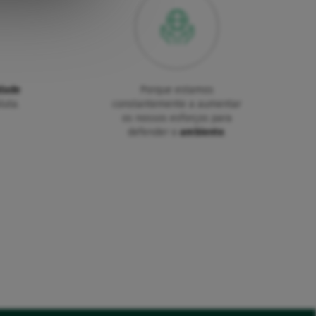
dade
Porque estamos
luta.
constantemente a aumentar
os nossos esforços para
defender o
ambiente
.