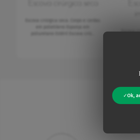
Escova cirúrgica seca
Esc
i
Escova cirúrgica seca.
Corpo e cerdas
em polietileno
Esponja em
Escova c
poliuretano
Estéril
Escova cirú…
solução 
util
Ok, a