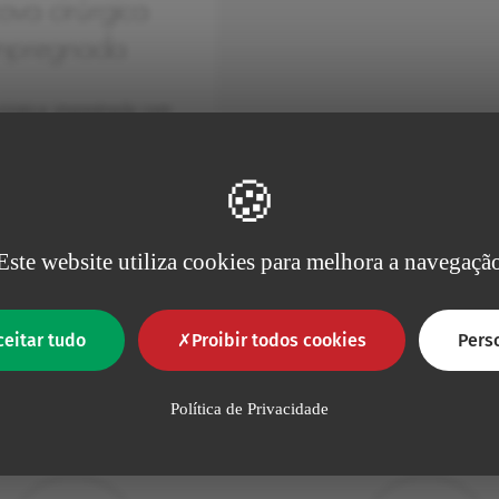
ova cirúrgica
mpregnada
irúrgica impregnada com
antissética. Destinada a
ização na preparaç…
Este website utiliza cookies para melhora a navegaçã
ceitar tudo
Proibir todos cookies
Pers
Porquê escolher Vygon?
Política de Privacidade