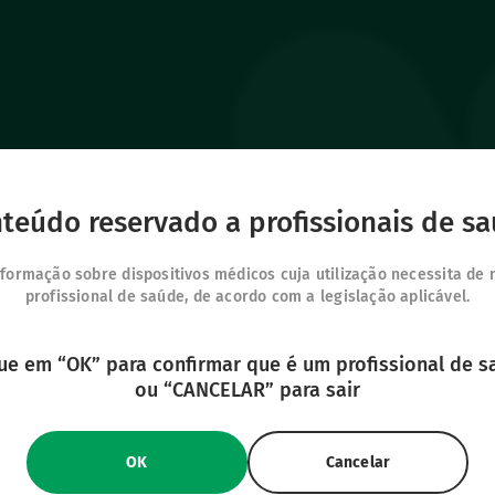
utos
Os nossos outros
Contacto
teúdo reservado a profissionais de s
IFU Hub
s terapêuticas
Junte-se a nós
Safe Enteral
Os meus favoritos
formação sobre dispositivos médicos cuja utilização necessita de
Neonates
s
profissional de saúde, de acordo com a legislação aplicável.
Iniciar sessão
VascuFirst
 Vygon
ue em “OK” para confirmar que é um profissional de 
Campus Vygon
ou “CANCELAR” para sair
OK
Cancelar