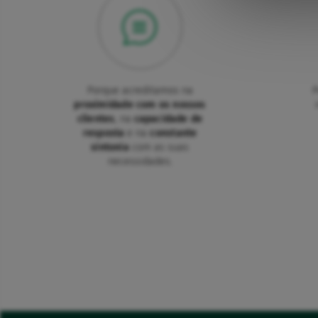
Porque acreditamos na
P
proximidade com os nossos
clientes
, na
capacidade de
resposta
e na
constante
sintonia
com as suas
necessidades.