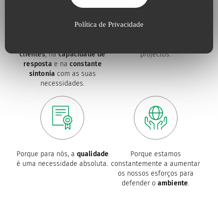
Política de Privacidade
Porque acreditamos na
Porque a
inovação útil
proximidade com os nossos
impulsiona os nossos
clientes
, na
capacidade de
projectos.
resposta
e na
constante
sintonia
com as suas
necessidades.
Porque para nós, a
qualidade
Porque estamos
é uma necessidade absoluta.
constantemente a aumentar
os nossos esforços para
defender o
ambiente
.