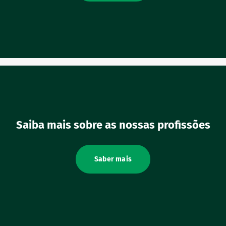
voritos
Saiba mais sobre as nossas profissões
Saber mais