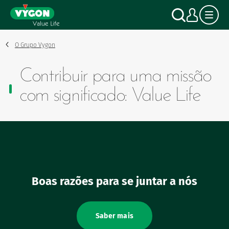
Painel de Gerenciamento de Cookies
Passar
Pesqui
A mi
para
o
conteúdo
principal
O Grupo Vygon
Contribuir para uma missão
com significado: Value Life
Boas razões para se juntar a nós
Saber mais