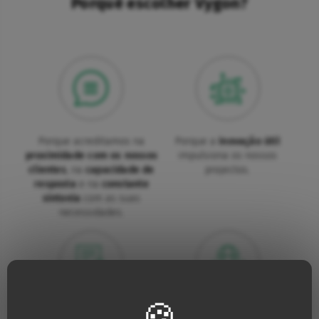
Porquê escolher Vygon?
Porque acreditamos na
Porque a
inovação útil
proximidade com os nossos
impulsiona os nossos
clientes
, na
capacidade de
projectos.
resposta
e na
constante
sintonia
com as suas
necessidades.
Porque para nós, a
qualidade
Porque estamos