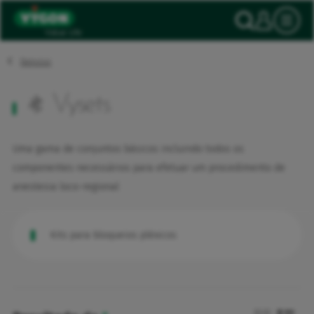
Painel de Gerenciamento de Cookies
Passar
Pesqui
A mi
para
o
conteúdo
principal
Nervoso
Vysets
Uma gama de conjuntos básicos incluindo todos os
componentes necessários para efetuar um procedimento de
anestesia loco-regional
Kits para bloqueios pléxicos