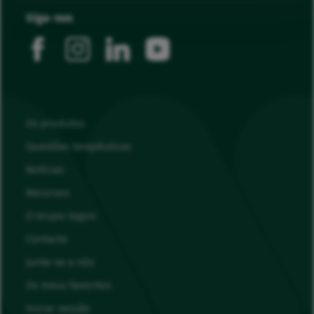
Siga-nos
facebook
instagram
linkedin
youtube
Os produtos
Questões terapêuticas
Notícias
Recursos
O Grupo Vygon
Contacto
Junte-se a nós
Os meus favoritos
Iniciar sessão