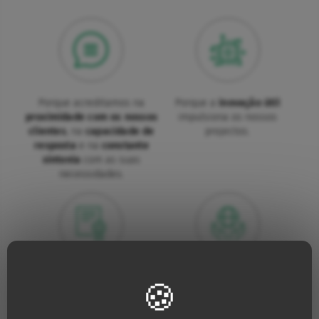
Porque acreditamos na
Porque a
inovação útil
proximidade com os nossos
impulsiona os nossos
clientes
, na
capacidade de
projectos.
resposta
e na
constante
sintonia
com as suas
necessidades.
Porque para nós, a
qualidade
Porque estamos
é uma necessidade absoluta.
constantemente a aumentar
os nossos esforços para