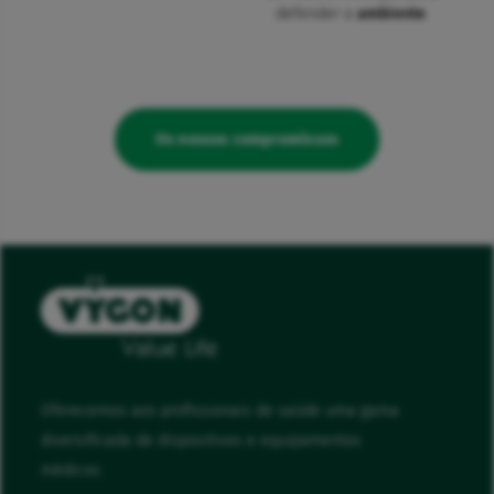
defender o
ambiente
.
Os nossos compromissos
Oferecemos aos profissionais de saúde uma gama
diversificada de dispositivos e equipamentos
médicos.