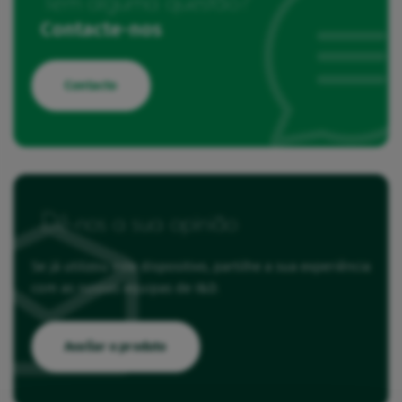
Tem alguma questão?
Contacte-nos
Contacto
Dê-nos a sua opinião
Se já utilizou este dispositivo, partilhe a sua experiência
com as nossas equipas de I&D.
Avaliar o produto