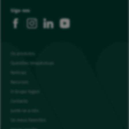
Siga-nos
facebook
instagram
linkedin
youtube
Os produtos
Questões terapêuticas
Notícias
Recursos
O Grupo Vygon
Contacto
Junte-se a nós
Os meus favoritos