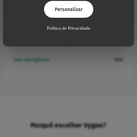
Personalizar
Não
Política de Privacidade
Contém látex
Não
Contém produtos de origem animal
Sim
Sem apirogénico
Porquê escolher Vygon?