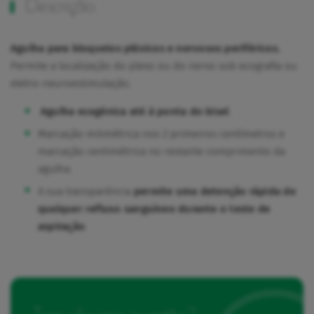
Descrição
Agulha para bloqueios pléxicos e nervosos periféricos.
Permite a localização do plexo ou do nervo sob ecografia ou
eletro-neuroestimulação.
Agulha ecogénica até à ponta do bisel
.
Marcação milimétrica nos 2 primeiros centímetros e
marcação centimétrica no restante comprimento da
agulha.
A sua transparência
permite uma detenção rápida de
qualquer refluxo sanguíneo durante o teste de
aspiração
.