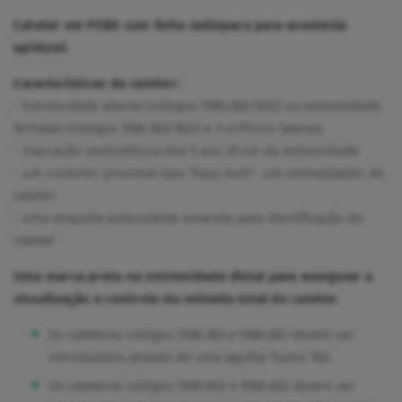
Cateter em PEBA com linha radiopaca para anestesia
epidural.
Características do cateter:
- Extremidade aberta (códigos 5186.082/602) ou extremidade
fechada (códigos 5186.382/802) e 3 orifícios laterais
- marcação centimétrica dos 5 aos 20 cm da extremidade
- um conector proximal tipo "Easy-lock"- um centralizador de
cateter
- uma etiqueta autocolante amarela para identificação do
cateter
Uma marca preta na extremidade distal para assegurar a
visualização e controlo da retirada total do cateter.
Os cateteres códigos 5186.382 e 5186.082 devem ser
introduzidos através de uma agulha Tuohy 18G.
Os cateteres códigos 5186.802 e 5186.602 devem ser