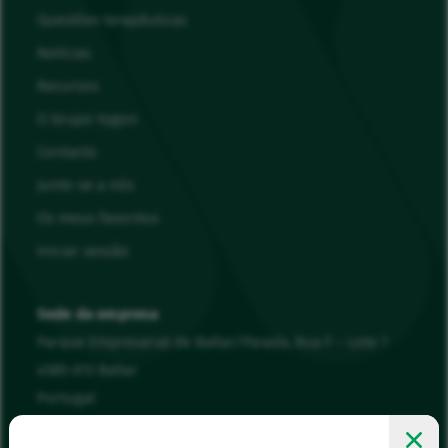
Questões terapêuticas
Notícias
Recursos
O Grupo Vygon
Contacto
Junte-se a nós
Os meus favoritos
Iniciar sessão
Sede da empresa
Parque Empresarial de Baltar/Parada, Rua F – Lote 1
4585-013 Baltar
Portugal
00 351 22 943 94 90