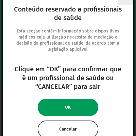
vygonpt@vygon.com
Conteúdo reservado a profissionais
de saúde
Os nossos outros sítios
IFU Hub
Esta secção contém informação sobre dispositivos
médicos cuja utilização necessita de mediação e
Safe Enteral
decisão do profissional de saúde, de acordo com a
Neonates
legislação aplicável.
VascuFirst
Campus Vygon
Clique em “OK” para confirmar que
é um profissional de saúde ou
“CANCELAR” para sair
Informação Legal
Mapa do website
OK
Política de Privacidade
Política de cookies
Cancelar