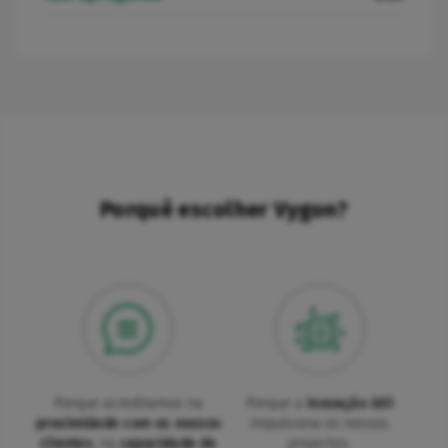
Porquê escolher Vygon?
Porque acreditamos na
Porque a
inovação útil
proximidade com os nossos
impulsiona os nossos
clientes
, na
capacidade de
projectos.