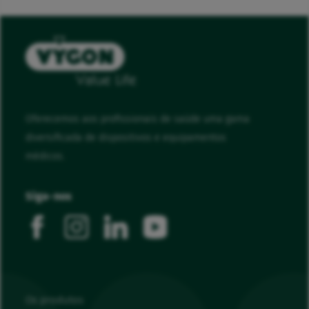
Oferecemos aos profissionais de saúde uma gama
diversificada de dispositivos e equipamentos
médicos.
Siga-nos
facebook
instagram
linkedin
youtube
Os produtos