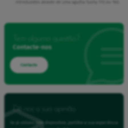
introduzidos através de uma agulha Tuohy 17G ou 16G.
Tem alguma questão?
Contacte-nos
Contacto
Dê-nos a sua opinião
Se já utilizou este dispositivo, partilhe a sua experiência