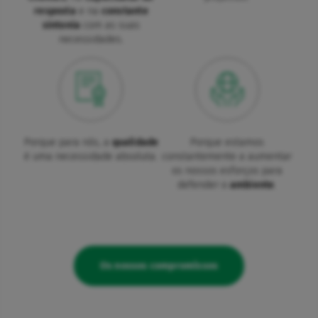
resposta
e na
constante
sintonia
com as suas
necessidades.
Porque para nós, a
qualidade
Porque estamos
é uma necessidade absoluta.
constantemente a aumentar
os nossos esforços para
defender o
ambiente
.
Os nossos compromissos