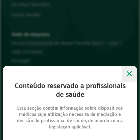
Os meus favoritos
Iniciar sessão
Sede da empresa
Parque Empresarial de Baltar/Parada, Rua F – Lote 1
4585-013 Baltar
Portugal
00 351 22 943 94 90
vygonpt@vygon.com
Conteúdo reservado a profissionais
de saúde
Os nossos outros sítios
IFU Hub
Esta secção contém informação sobre dispositivos
médicos cuja utilização necessita de mediação e
Safe Enteral
decisão do profissional de saúde, de acordo com a
Neonates
legislação aplicável.
VascuFirst