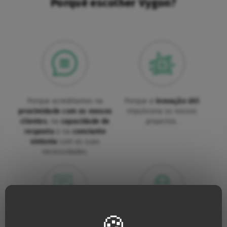
Porquê escolher Vygon?
Porque acreditamos na
Porque a
inovação útil
proximidade com os nossos
impulsiona os nossos
clientes
, na
capacidade de
projectos.
resposta
e na
constante
sintonia
com as suas
necessidades.
Porque para nós, a
qualidade
Porque estamos