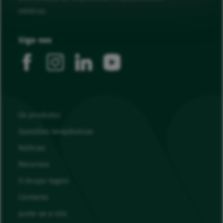
médicos.
Siga-nos
facebook
instagram
linkedin
youtube
Os produtos
Questões terapêuticas
Notícias
Recursos
O Grupo Vygon
Contacto
Junte-se a nós