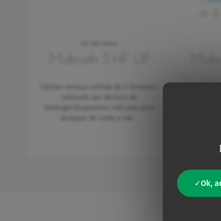
CVC Alto débito
Multicath 3 HF UP
Multi
Cateter venoso central de 3 lúmenes,
colocado por técnica de
Cateter ve
Seldinger.Dispositivo indicado para
colocado 
terapias de curta e mé…
Cinco lúme
Ok, a