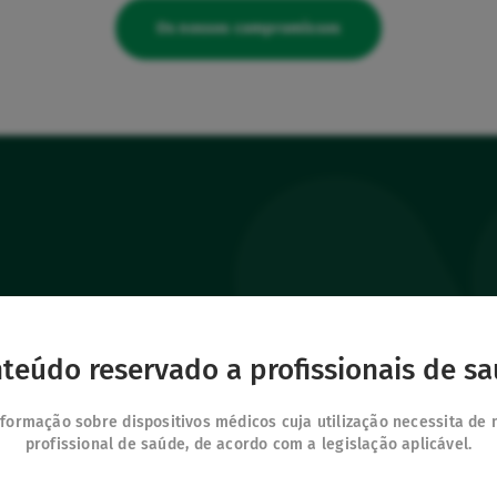
Os nossos compromissos
utos
Os nossos outros
Contacto
teúdo reservado a profissionais de s
IFU Hub
s terapêuticas
Junte-se a nós
Safe Enteral
Os meus favoritos
formação sobre dispositivos médicos cuja utilização necessita de
Neonates
s
profissional de saúde, de acordo com a legislação aplicável.
Iniciar sessão
VascuFirst
 Vygon