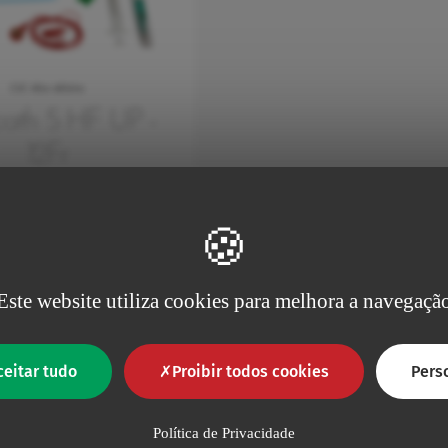
CVC Alto débito
cath 5 HF UP -
12Fr
noso central de 5 lúmenes,
por técnica de Seldinger.
nes totalmente separados
a…
Este website utiliza cookies para melhora a navegaçã
ceitar tudo
Proibir todos cookies
Pers
Política de Privacidade