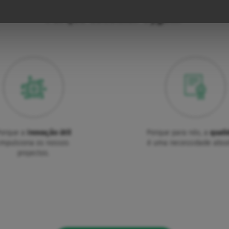
Porquê escolher Vygon?
orque a
inovação útil
Porque para nós, a
quali
impulsiona os nossos
é uma necessidade abso
projectos.