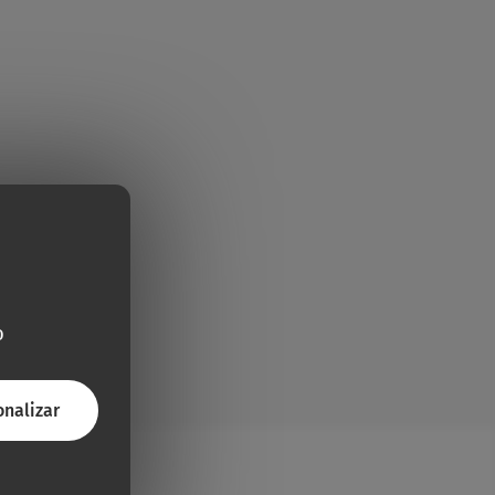
o
onalizar