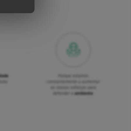
dade
Porque estamos
luta.
constantemente a aumentar
os nossos esforços para
defender o
ambiente
.