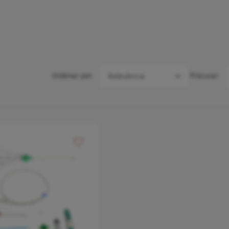
Ordenar por:
Procurar:
voritos
Adicionar aos meus favoritos