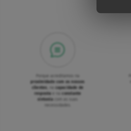
Porque acreditamos na
P
proximidade com os nossos
clientes
, na
capacidade de
resposta
e na
constante
sintonia
com as suas
necessidades.