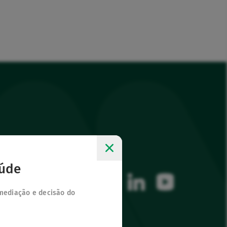
 sítios
Siga-nos
aúde
facebook
instagram
linkedin
youtube
 mediação e decisão do