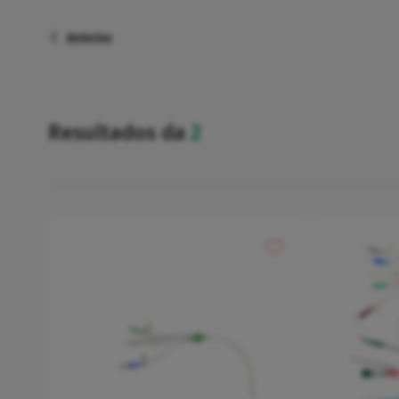
Anterior
Ginecologia
Urinário
Resultados da
2
cvc alto débito
Higiene
Adicionar aos meus fa