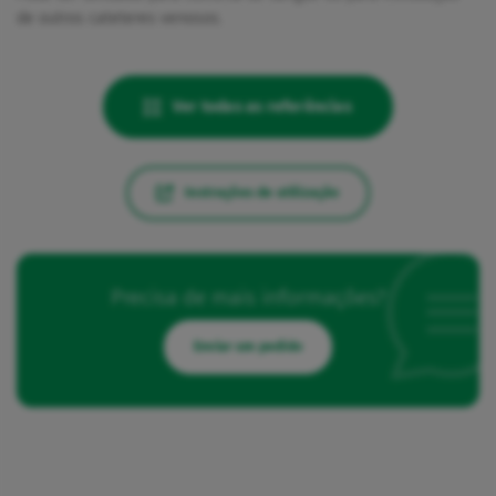
de outros cateteres venosos.
Ver todas as referências
Instruções de utilização
Precisa de mais informações?
Enviar um pedido