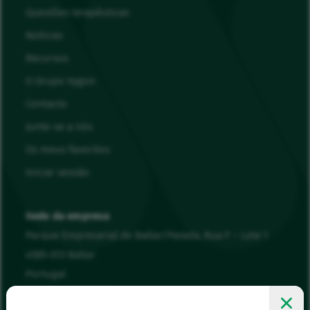
Questões terapêuticas
Notícias
Recursos
O Grupo Vygon
Contacto
Junte-se a nós
Os meus favoritos
Iniciar sessão
Sede da empresa
Parque Empresarial de Baltar/Parada, Rua F – Lote 1
4585-013 Baltar
Portugal
00 351 22 943 94 90