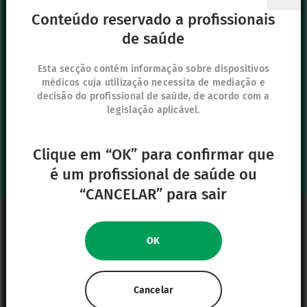
vygonpt@vygon.com
Conteúdo reservado a profissionais
de saúde
Os nossos outros sítios
IFU Hub
Esta secção contém informação sobre dispositivos
médicos cuja utilização necessita de mediação e
Safe Enteral
decisão do profissional de saúde, de acordo com a
Neonates
legislação aplicável.
VascuFirst
Campus Vygon
Clique em “OK” para confirmar que
é um profissional de saúde ou
“CANCELAR” para sair
Informação Legal
Mapa do website
OK
Política de Privacidade
Política de cookies
Cancelar