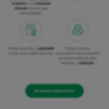
resposta
e na
constante
sintonia
com as suas
necessidades.
Porque para nós, a
qualidade
Porque estamos
é uma necessidade absoluta.
constantemente a aumentar
os nossos esforços para
defender o
ambiente
.
Os nossos compromissos