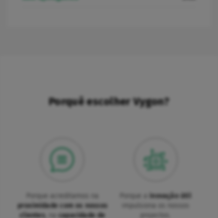
Porquê escolher Vygon?
Porque acreditamos na
Porque a
inovação útil
proximidade com os nossos
impulsiona os nossos
clientes
, na
capacidade de
projectos.