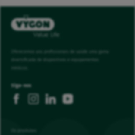
Oferecemos aos profissionais de saúde uma gama
diversificada de dispositivos e equipamentos
médicos.
Siga-nos
facebook
instagram
linkedin
youtube
Os produtos