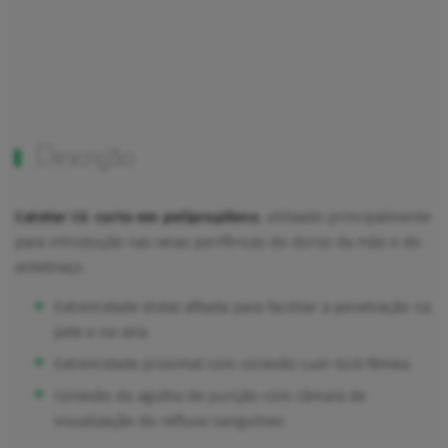
Descrição
Cateter I.V. curto em polipropileno
, utilizado principalmente
para introdução nas veias periféricas do dorso da mão e do
antebraço.
Extremidade distal afilada para facilitar a penetração na
pele e na veia.
Extremidade proximal com conexão Luer-lock fêmea.
Conexão da agulha de punção com câmara de
visualização do refluxo sanguíneo.