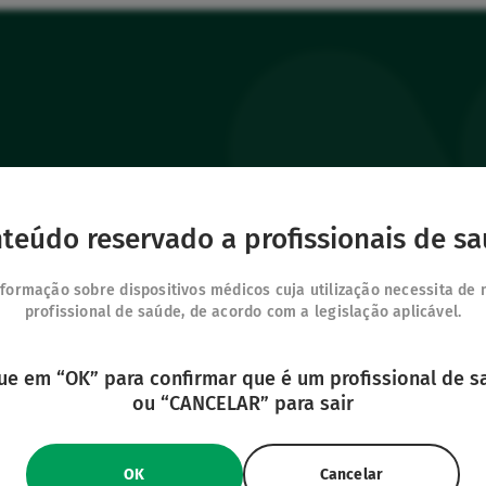
utos
Os nossos outros
Contacto
teúdo reservado a profissionais de s
IFU Hub
s terapêuticas
Junte-se a nós
Safe Enteral
Os meus favoritos
formação sobre dispositivos médicos cuja utilização necessita de
Neonates
s
profissional de saúde, de acordo com a legislação aplicável.
Iniciar sessão
VascuFirst
 Vygon
ue em “OK” para confirmar que é um profissional de 
Campus Vygon
ou “CANCELAR” para sair
OK
Cancelar