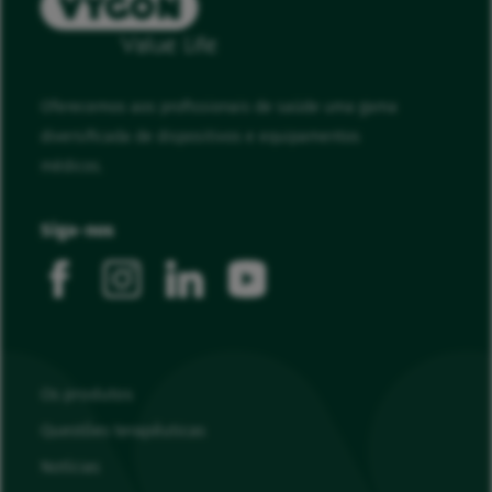
Oferecemos aos profissionais de saúde uma gama
diversificada de dispositivos e equipamentos
médicos.
Siga-nos
facebook
instagram
linkedin
youtube
Os produtos
Questões terapêuticas
Notícias