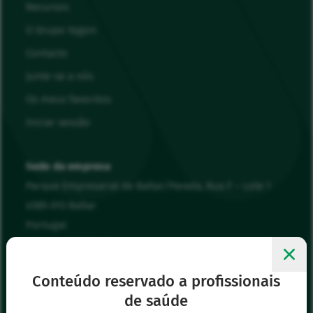
Recursos
O Grupo Vygon
Contacto
Junte-se a nós
Os meus favoritos
Iniciar sessão
Sede da empresa
Parque Empresarial de Baltar/Parada, Rua F – Lote 1
4585-013 Baltar
Portugal
00 351 22 943 94 90
vygonpt@vygon.com
Conteúdo reservado a profissionais
de saúde
Os nossos outros sítios