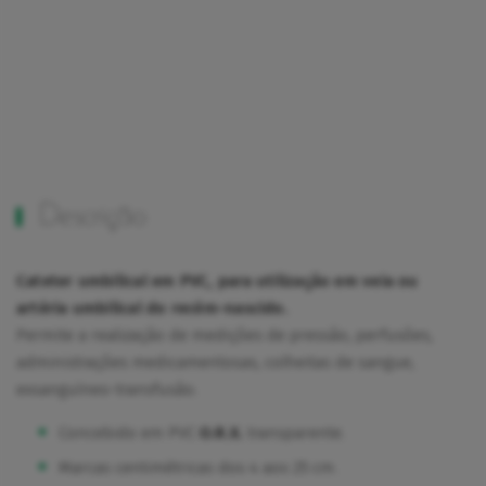
Descrição
Cateter umbilical em PVC, para utilização em
veia ou
artéria umbilical do recém-nascido
.
Permite a realização de medições de pressão, perfusões,
administrações medicamentosas, colheitas de sangue,
exsanguíneo-transfusão.
Concebido em PVC
O.R.X.
transparente.
Marcas centimétricas dos 4 aos 25 cm.