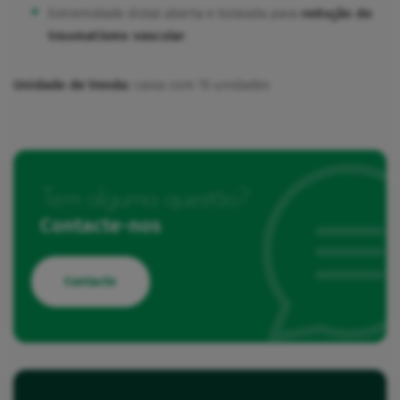
Extremidade distal aberta e boleada para
redução do
traumatismo vascular
.
Unidade de Venda:
caixa com 15 unidades
Tem alguma questão?
Contacte-nos
Contacto