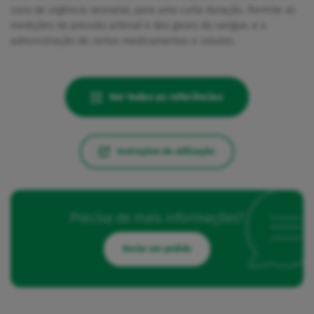
caso de urgência neonatal, para uma curta duração. Permite as
medições da pressão arterial e dos gases do sangue, e a
administração de certos medicamentos e solutos.
Ver todas as referências
Instruções de utilização
Precisa de mais informações?
Enviar um pedido