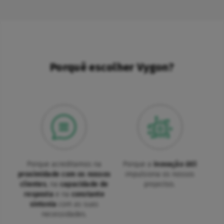
Porquê escolher Vygon?
Porque acreditamos na
Porque a
inovação útil
proximidade com os nossos
impulsiona os nossos
clientes
, na
capacidade de
projectos.
resposta
e na
constante
sintonia
com as suas
necessidades.