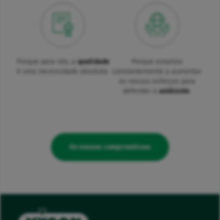
Porque para nós, a
qualidade
Porque estamos
é uma necessidade absoluta.
constantemente a aumentar
os nossos esforços para
defender o
ambiente
.
Os nossos compromissos