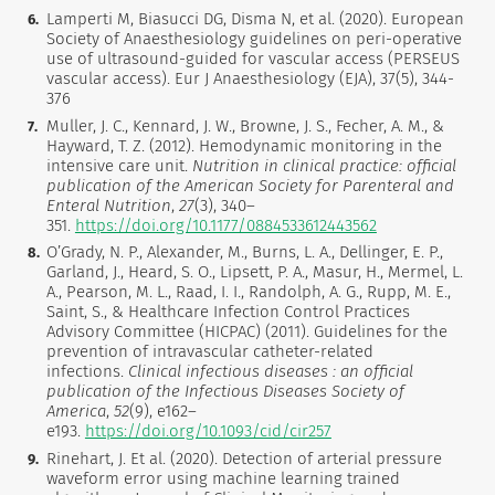
Lamperti M, Biasucci DG, Disma N, et al. (2020). European
Society of Anaesthesiology guidelines on peri-operative
use of ultrasound-guided for vascular access (PERSEUS
vascular access). Eur J Anaesthesiology (EJA), 37(5), 344-
376
Muller, J. C., Kennard, J. W., Browne, J. S., Fecher, A. M., &
Hayward, T. Z. (2012). Hemodynamic monitoring in the
intensive care unit.
Nutrition in clinical practice: official
publication of the American Society for Parenteral and
Enteral Nutrition
,
27
(3), 340–
351.
https://doi.org/10.1177/0884533612443562
O’Grady, N. P., Alexander, M., Burns, L. A., Dellinger, E. P.,
Garland, J., Heard, S. O., Lipsett, P. A., Masur, H., Mermel, L.
A., Pearson, M. L., Raad, I. I., Randolph, A. G., Rupp, M. E.,
Saint, S., & Healthcare Infection Control Practices
Advisory Committee (HICPAC) (2011). Guidelines for the
prevention of intravascular catheter-related
infections.
Clinical infectious diseases : an official
publication of the Infectious Diseases Society of
America
,
52
(9), e162–
e193.
https://doi.org/10.1093/cid/cir257
Rinehart, J. Et al. (2020). Detection of arterial pressure
waveform error using machine learning trained