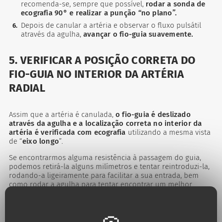
recomenda-se, sempre que possível,
rodar a sonda de
ecografia 90° e realizar a punção “no plano”.
Depois de canular a artéria e observar o fluxo pulsátil
através da agulha,
avançar o fio-guia suavemente.
5. VERIFICAR A POSIÇÃO CORRETA DO
FIO-GUIA NO INTERIOR DA ARTÉRIA
RADIAL
Assim que a artéria é canulada,
o fio-guia é deslizado
através da agulha e a localização correta no interior da
artéria é verificada com ecografia
utilizando a mesma vista
de “
eixo longo
”.
Se encontrarmos alguma resistência à passagem do guia,
podemos retirá-la alguns milímetros e tentar reintroduzi-la,
rodando-a ligeiramente para facilitar a sua entrada, bem
como rodar a agulha para tentar encontrar um melhor
ângulo de entrada no vaso, tendo em conta a direção do
bisel.