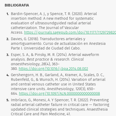
BIBLIOGRAFIA
Bardin-Spencer, A. J., y Spence, T. R. (2020). Arterial
insertion method: A new method for systematic
evaluation of ultrasoundguided radial arterial
catheterization. The Journal of Vascular
Access.
https://journals.sagepub.com/doi/10.1177/112972982
Davies, G. (2018). Transductores arteriales y
amortiguamiento. Curso de actualización en Anestesia
Parte I. Universidad de Ciudad del Cabo.
Esper, S. A., & Pinsky, M. R. (2014). Arterial waveform
analysis.
Best practice & research. Clinical
anaesthesiology
,
28
(4), 363–
380.
https://doi.org/10.1016/j.bpa.2014.08.002
Gershengorn, H. B., Garland, A., Kramer, A., Scales, D. C.,
Rubenfeld, G., & Wunsch, H. (2014). Variation of arterial
and central venous catheter use in United States
intensive care units.
Anesthesiology
,
120
(3), 650–
664.
https://doi.org/10.1097/ALN.0000000000000008
Imbrìaco, G., Monesi, A. Y Spencer, T. R. (2022). Preventing
radial arterial catheter failure in critical care — Factoring
updated clinical strategies and techniques. Anaesthesia
Critical Care and Pain Medicine, 41.