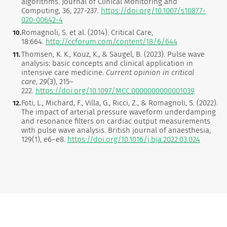
algorithms. Journal of Clinical Monitoring and
Computing, 36, 227-237.
https://doi.org/10.1007/s10877-
020-00642-4
Romagnoli, S. et al. (2014). Critical Care,
18:664.
http://ccforum.com/content/18/6/644
Thomsen, K. K., Kouz, K., & Saugel, B. (2023). Pulse wave
analysis: basic concepts and clinical application in
intensive care medicine.
Current opinion in critical
care
,
29
(3), 215–
222.
https://doi.org/10.1097/MCC.0000000000001039
Foti, L., Michard, F., Villa, G., Ricci, Z., & Romagnoli, S. (2022).
The impact of arterial pressure waveform underdamping
and resonance filters on cardiac output measurements
with pulse wave analysis. British journal of anaesthesia,
129(1), e6–e8.
https://doi.org/10.1016/j.bja.2022.03.024