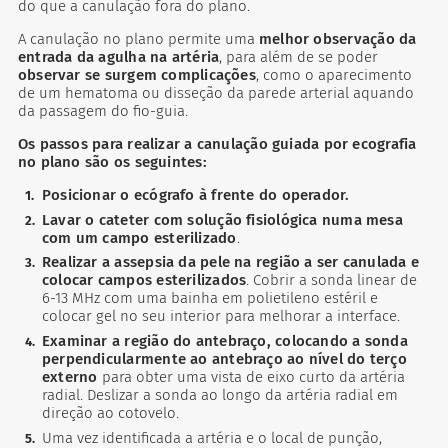
do que a canulação fora do plano.
A canulação no plano permite uma
melhor observação da
entrada da agulha na artéria
, para além de se poder
observar se surgem complicações
, como o aparecimento
de um hematoma ou disseção da parede arterial aquando
da passagem do fio-guia.
Os passos para realizar a canulação guiada por ecografia
no plano são os seguintes:
Posicionar o ecógrafo à frente do operador.
Lavar o cateter com solução fisiológica numa mesa
com um campo esterilizado
.
Realizar a assepsia da pele na região a ser canulada e
colocar campos esterilizados
. Cobrir a sonda linear de
6-13 MHz com uma bainha em polietileno estéril e
colocar gel no seu interior para melhorar a interface.
Examinar a região do antebraço, colocando a sonda
perpendicularmente ao antebraço ao nível do terço
externo
para obter uma vista de eixo curto da artéria
radial. Deslizar a sonda ao longo da artéria radial em
direção ao cotovelo.
Uma vez identificada a artéria e o local de punção,