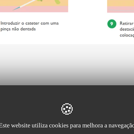
MST) e da técnica de agulha dividida (SNT) na colocação de
ECCs
:
Este website utiliza cookies para melhora a navegaçã