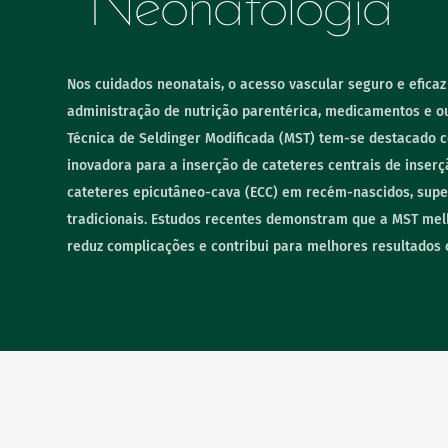
Neonatologia
Ginecologia
Nos cuidados neonatais, o acesso vascular seguro e eficaz
administração de nutrição parentérica, medicamentos e out
Urinário
Técnica de Seldinger Modificada (MST) tem-se destacad
inovadora para a inserção de cateteres centrais de inserçã
Higiene
cateteres epicutâneo-cava (ECC) em recém-nascidos, supe
tradicionais. Estudos recentes demonstram que a MST mel
reduz complicações e contribui para melhores resultados c