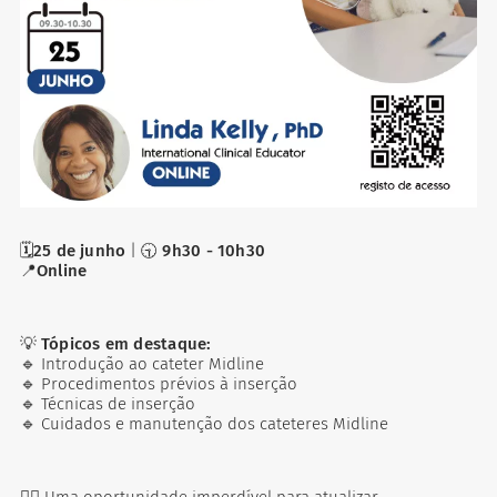
🗓️
25 de junho
| 🕤
9h30 - 10h30
📍
Online
💡
Tópicos em destaque:
🔹 Introdução ao cateter Midline
🔹 Procedimentos prévios à inserção
🔹 Técnicas de inserção
🔹 Cuidados e manutenção dos cateteres Midline
👩‍⚕️ Uma oportunidade imperdível para atualizar