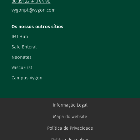
00 351 22 943 94 90
vygonpt@vygon.com
Os nossos outros sítios
IFU Hub
Safe Enteral
Neonates
VascuFirst
Campus Vygon
Informação Legal
Mapa do website
Política de Privacidade
Política de cookies